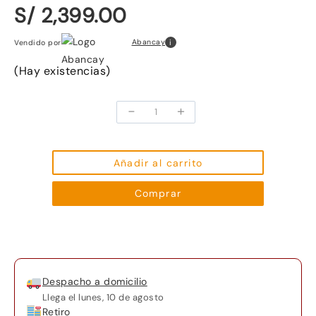
S/ 2,399.00
i
Abancay
Vendido por
(Hay existencias)
-
+
Laptop
HP
250
G9
Añadir al carrito
Intel
Comprar
Core
i5
1235U
24GB
RAM
Despacho a domicilio
256GB
Llega el
lunes, 10 de agosto
SSD
Retiro