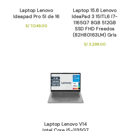
Laptop Lenovo
Laptop 15.6 Lenovo
Ideapad Pro 5I de 16
IdeaPad 3 15ITL6 I7-
1165G7 8GB 512GB
S/
7,049.00
SSD FHD Freedos
(82H80163LM) Gris
S/
3,299.00
Laptop Lenovo V14
Intel Core i5-1135G7