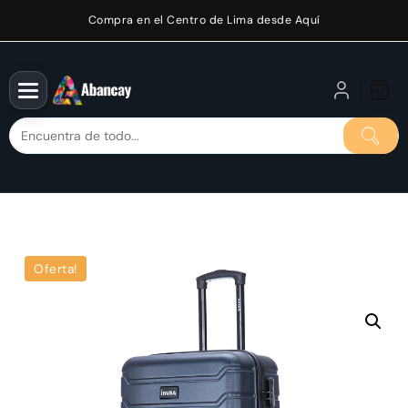
Saltar
Compra en el Centro de Lima desde Aquí
al
contenido
Oferta!