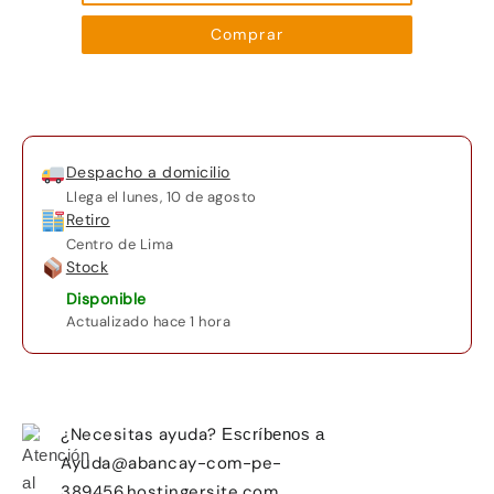
resistente
Comprar
cantidad
Despacho a domicilio
Llega el
lunes, 10 de agosto
Retiro
Centro de Lima
Stock
Disponible
Actualizado hace 1 hora
¿Necesitas ayuda?
Escríbenos a
Ayuda@abancay-com-pe-
389456.hostingersite.com