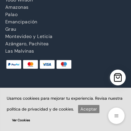
Amazonas
Palao
Emancipación
Grau
Montevideo y Leticia
Azángaro, Pachitea
Las Malvinas
Usamos cookiees para mejorar tu experiencia. Revisa nuestra
Copyright © 2026 Abancay | Administrado por Grupo
Abancay S.A.C. | Plataforma diseñada por
Aceptar
política de privacidad y de cookies.
BoletaoFactura.pe
Ver Cookies