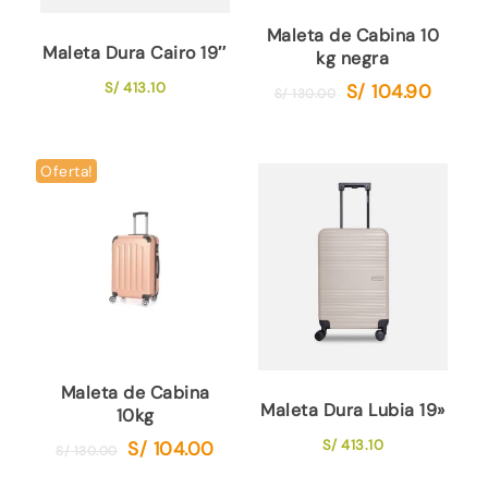
Maleta de Cabina 10
Maleta Dura Cairo 19″
kg negra
S/
413.10
S/
104.90
El
El
S/
130.00
precio
precio
original
actual
era:
es:
Oferta!
S/ 130.00.
S/ 104.9
Maleta de Cabina
Maleta Dura Lubia 19»
10kg
S/
413.10
S/
104.00
El
El
S/
130.00
precio
precio