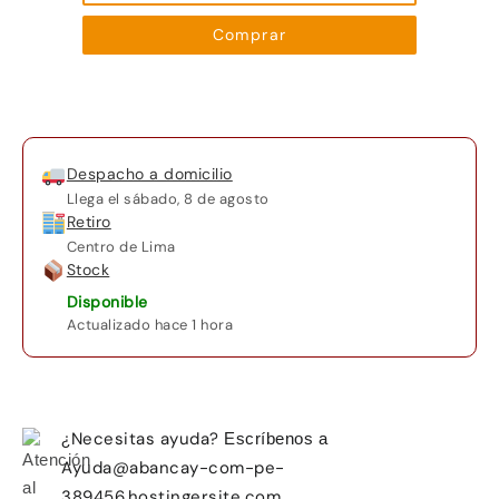
cantidad
Comprar
Despacho a domicilio
Llega el
sábado, 8 de agosto
Retiro
Centro de Lima
Stock
Disponible
Actualizado hace 1 hora
¿Necesitas ayuda?
Escríbenos a
Ayuda@abancay-com-pe-
389456.hostingersite.com