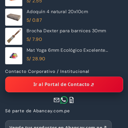
S/
2.55
Adoquín 4 natural 20x10cm
S/
0.87
Brocha Dexter para barnices 30mm
S/
7.90
Mat Yoga 6mm Ecológico Excelente
Calidad
S/
28.90
Contacto Corporativo / Institucional
Ir al Portal de Contacto
Sé parte de Abancay.com.pe
Vende tus productos en Abancay.com.pe