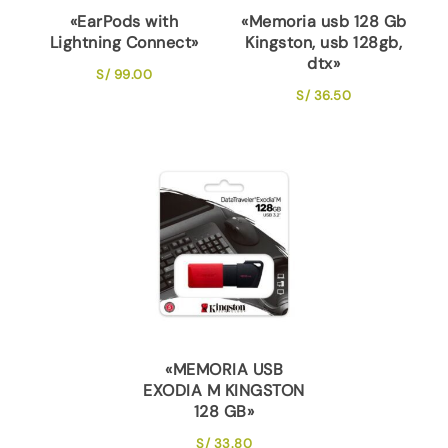
«EarPods with
«Memoria usb 128 Gb
Lightning Connect»
Kingston, usb 128gb,
dtx»
S/
99.00
S/
36.50
«MEMORIA USB
EXODIA M KINGSTON
128 GB»
S/
33.80