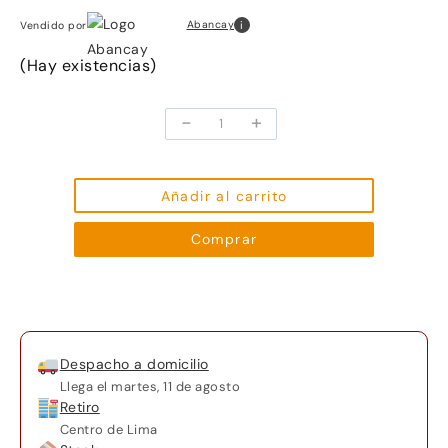
i
Abancay
Vendido por
(Hay existencias)
-
+
Micrófono
Pechero
Solapero
Celular
Añadir al carrito
Estéreo
Comprar
cantidad
Despacho a domicilio
Llega el
martes, 11 de agosto
Retiro
Centro de Lima