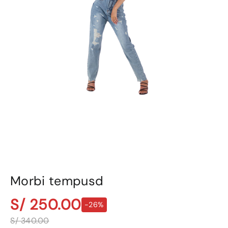
Morbi tempusd
S/ 250.00
-26%
S/ 340.00