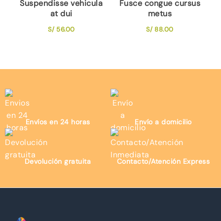
Suspendisse vehicula
Fusce congue cursus
at dui
metus
S/
56.00
S/
88.00
Envíos en 24 horas
Envío a domicilio
Devolución gratuita
Contacto/Atención Express