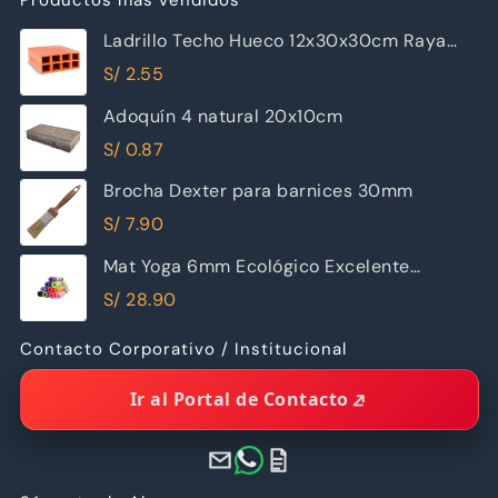
Productos más vendidos
Ladrillo Techo Hueco 12x30x30cm Raya
Piramide
S/
2.55
Adoquín 4 natural 20x10cm
S/
0.87
Brocha Dexter para barnices 30mm
S/
7.90
Mat Yoga 6mm Ecológico Excelente
Calidad
S/
28.90
Contacto Corporativo / Institucional
Ir al Portal de Contacto