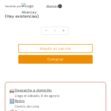
i
Abancay
Vendido por
(Hay existencias)
-
+
Olla
Arrocera
Oster
1.8L
Añadir al carrito
Sofrito
Comprar
Ckstrc7129R
Candy
cantidad
Despacho a domicilio
Llega el
sábado, 8 de agosto
Retiro
Centro de Lima