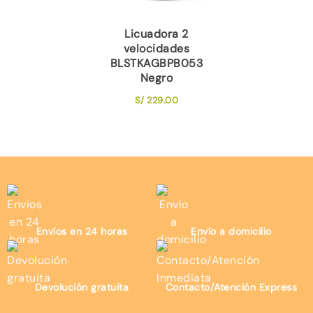
Licuadora 2
velocidades
BLSTKAGBPB053
Negro
S/
229.00
Envíos en 24 horas
Envío a domicilio
Devolución gratuita
Contacto/Atención Express