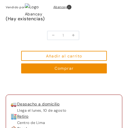
i
Abancay
Vendido por
(Hay existencias)
-
+
Parlante
Cargador
Inalámbrico
G
Añadir al carrito
4
Comprar
en
1
cantidad
Despacho a domicilio
Llega el
lunes, 10 de agosto
Retiro
Centro de Lima