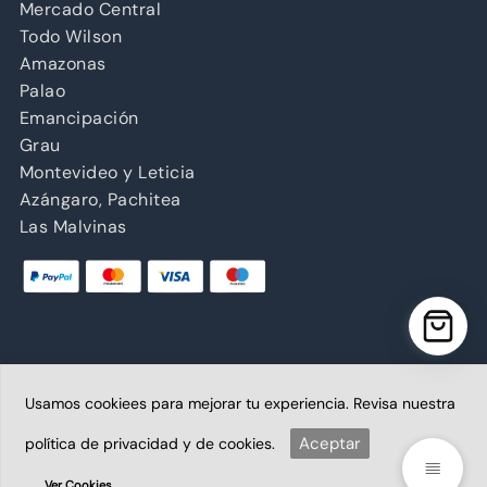
Mercado Central
Todo Wilson
Amazonas
Palao
Emancipación
Grau
Montevideo y Leticia
Azángaro, Pachitea
Las Malvinas
Usamos cookiees para mejorar tu experiencia. Revisa nuestra
Copyright © 2026 Abancay | Administrado por Grupo
Abancay S.A.C. | Plataforma diseñada por
Aceptar
política de privacidad y de cookies.
BoletaoFactura.pe
Ver Cookies