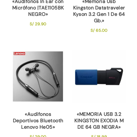
«Audífonos In Ear con
«Memoria Usb
Micrófono |TAE1105BK
Kingston Datatraveler
NEGRO»
Kyson 3.2 Gen 1 De 64
Gb.»
S/
29.90
S/
65.00
«Audifonos
«MEMORIA USB 3.2
Deportivos Bluetooth
KINGSTON EXODIA M
Lenovo He05»
DE 64 GB NEGRA»
S/
29.00
S/
18.99