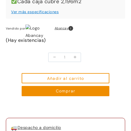
Cada caja cubre 2,196m2
i
Abancay
Vendido por
(Hay existencias)
-
+
Piso
SPC
con
click
Añadir al carrito
Cedro
Comprar
5.5mm
122x18cm
caja
2.2m²
cantidad
Despacho a domicilio