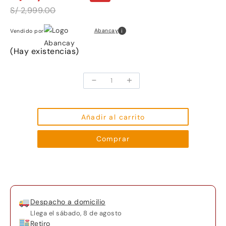
S/ 2,999.00
i
Abancay
Vendido por
(Hay existencias)
-
+
Portátil
Acer
Aspire
5
Añadir al carrito
de
Comprar
15,6"
(negro)
cantidad
Despacho a domicilio
Llega el
sábado, 8 de agosto
Retiro