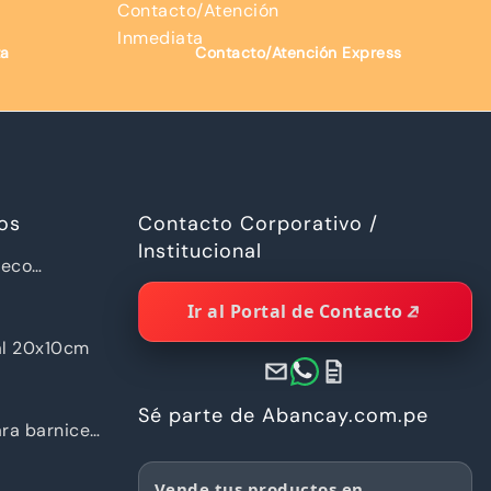
ta
Contacto/Atención Express
os
Contacto Corporativo /
Institucional
ueco
a Piramide
Ir al Portal de Contacto
al 20x10cm
Sé parte de Abancay.com.pe
ra barnices
Vende tus productos en