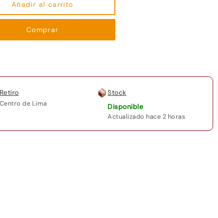
Otamano
Añadir al carrito
para
Manicure
Comprar
Amal
cantidad
Retiro
Stock
Centro de Lima
Disponible
Actualizado hace 2 horas