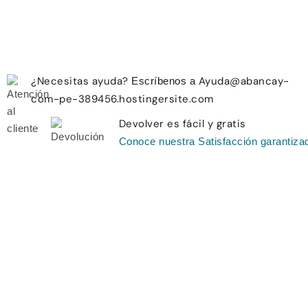
¿Necesitas ayuda?
Ayuda@abancay-
Escríbenos a
com-pe-389456.hostingersite.com
Devolver es fácil y gratis
Conoce nuestra Satisfacción garantiza