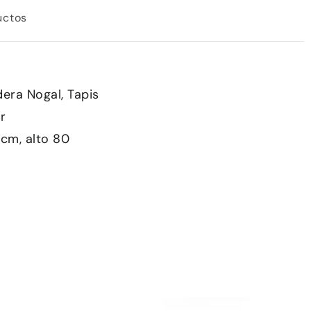
uctos
era Nogal, Tapis
r
cm, alto 80