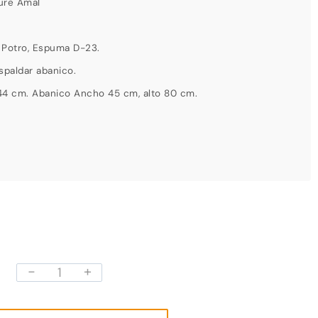
ure Amal
e Potro, Espuma D-23.
spaldar abanico.
44 cm. Abanico Ancho 45 cm, alto 80 cm.
-
+
Puff
Abanico
y