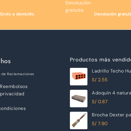
Envío a domicilio
Devolución gratui
chos
Productos más vendid
Ladrillo Techo H
o de Reclamaciones
12x30x30cm Ray
S/
2.55
 Reembolsos
Adoquín 4 natur
 privacidad
S/
0.87
condiciones
Brocha Dexter pa
30mm
S/
7.90