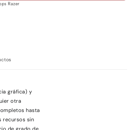
ops Razer
RTX
4070
2023
cantidad
uctos
ia gráfica) y
uier otra
completos hasta
 recursos sin
cio de grado de