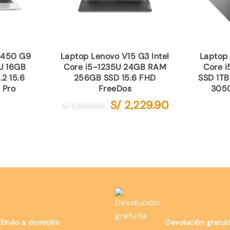
 450 G9
Laptop Lenovo V15 G3 Intel
Laptop 
5U 16GB
Core i5-1235U 24GB RAM
Core 
2 15.6
256GB SSD 15.6 FHD
SSD 1TB
 Pro
FreeDos
3050
S/
2,229.90
El
El
S/
2,500.00
precio
precio
original
actual
era:
es:
S/ 2,500.00.
S/ 2,229.90.
Envío a domicilio
Devolución gratui