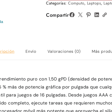
Categorías:
Computo
,
Laptops
,
Lapt
Compartir
da
ripción
Envío
Valoraciones (0)
Más prod
rendimiento puro con 1,50 gPD (densidad de potenc
5 % más de potencia gráfica por pulgada que cualq
il para juegos de 16 pulgadas. Desde juegos AAA 
ido completo, ejecute tareas que requieren muchos
rocesador móvil más potente que aprovecha el sili