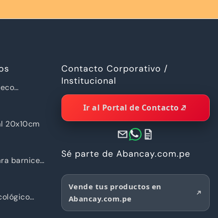
os
Contacto Corporativo /
Institucional
ueco
a Piramide
Ir al Portal de Contacto
al 20x10cm
Sé parte de Abancay.com.pe
ra barnices
Vende tus productos en
ológico
Abancay.com.pe
d