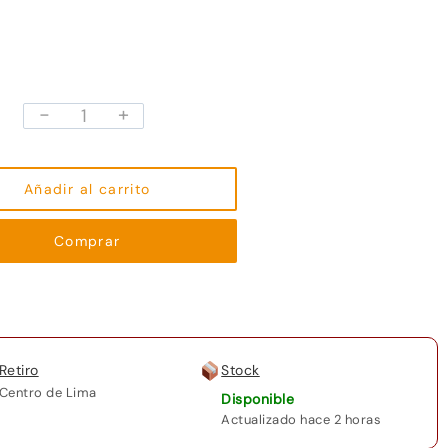
-
+
Razer
Blade
16
Laptop
Añadir al carrito
Gamer
RZ090483SEH3R3U1
Comprar
16
pulgadas
Core
i9
16GB
Retiro
Stock
RAM
Centro de Lima
Disponible
1TB
Actualizado hace 2 horas
SSD