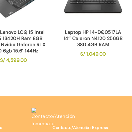
Lenovo LOQ 15 Intel
Laptop HP 14-DQ0517LA
i5 13420H Ram 8GB
14″ Celeron N4120 256GB
 Nvidia Geforce RTX
SSD 4GB RAM
 6gb 15.6′ 144Hz
S/
1,049.00
S/
4,599.00
ta
Contacto/Atención Express