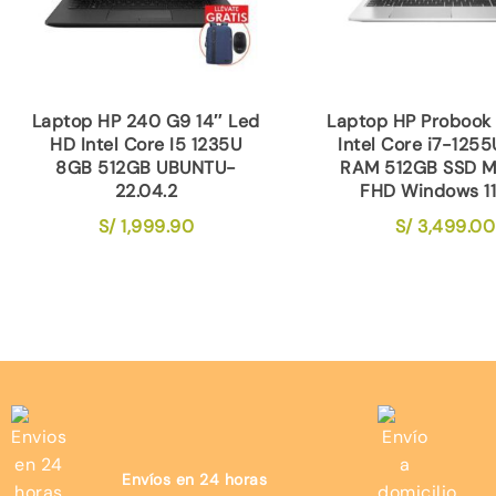
Laptop HP 240 G9 14″ Led
Laptop HP Probook
HD Intel Core I5 1235U
Intel Core i7-125
8GB 512GB UBUNTU-
RAM 512GB SSD M.
22.04.2
FHD Windows 11
S/
1,999.90
S/
3,499.00
Envíos en 24 horas