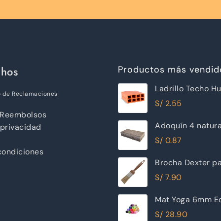
chos
Productos más vendid
Ladrillo Techo H
o de Reclamaciones
12x30x30cm Ray
S/
2.55
 Reembolsos
Adoquín 4 natur
 privacidad
S/
0.87
condiciones
Brocha Dexter pa
30mm
S/
7.90
Mat Yoga 6mm Ec
Excelente Calida
S/
28.90