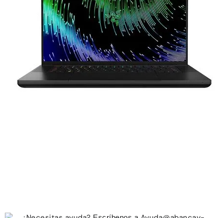
¿Necesitas ayuda?
Ayuda@abancay-
Escríbenos a