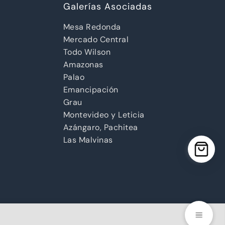
Galerías Asociadas
Mesa Redonda
Mercado Central
Todo Wilson
Amazonas
Palao
Emancipación
Grau
Montevideo y Leticia
Azángaro, Pachitea
Las Malvinas
señada por
BoletaoFactura.pe