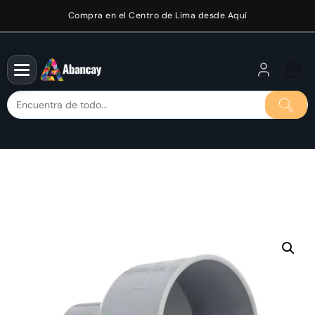
Saltar
Compra en el Centro de Lima desde Aquí
al
contenido