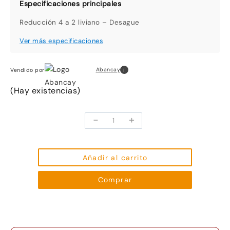
Reducción 4 a 2 liviano – Desague
i
Abancay
Vendido por
(Hay existencias)
-
+
Reducción
4
a
2
Añadir al carrito
liviano
Comprar
-
Desague
cantidad