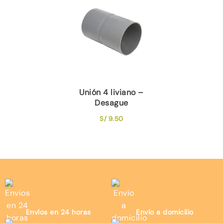
Unión 4 liviano –
Desague
S/
9.50
Envíos en 24 horas
Envío a domicilio