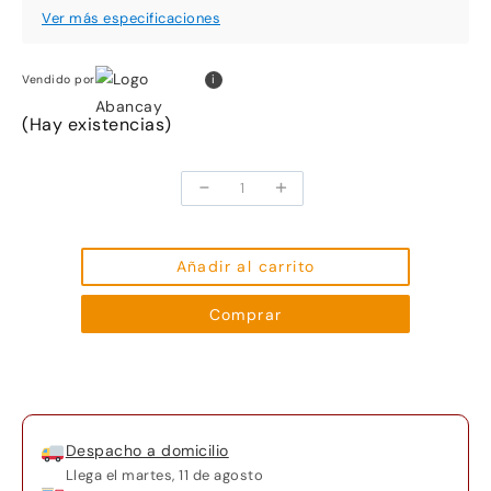
i
Vendido por
(Hay existencias)
-
+
Silla
de
Rueda
metal
Añadir al carrito
cromado
Comprar
importada
cantidad
Despacho a domicilio
Llega el
martes, 11 de agosto