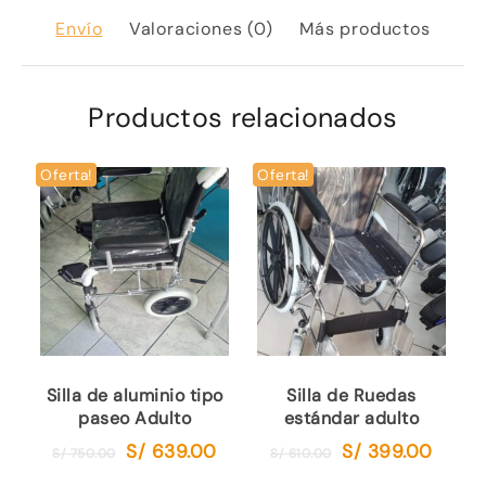
Envío
Valoraciones (0)
Más productos
Productos relacionados
Oferta!
Oferta!
Silla de aluminio tipo
Silla de Ruedas
paseo Adulto
estándar adulto
S/
639.00
S/
399.00
El
El
El
El
S/
750.00
S/
610.00
precio
precio
precio
precio