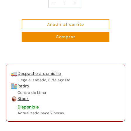
-
+
Suspendisse
vehicula
at
dui
Añadir al carrito
cantidad
Comprar
Despacho a domicilio
Llega el
sábado, 8 de agosto
Retiro
Centro de Lima
Stock
Disponible
Actualizado hace 2 horas