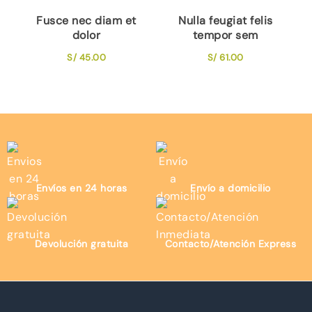
Fusce nec diam et
Nulla feugiat felis
dolor
tempor sem
S/
45.00
S/
61.00
Envíos en 24 horas
Envío a domicilio
Devolución gratuita
Contacto/Atención Express