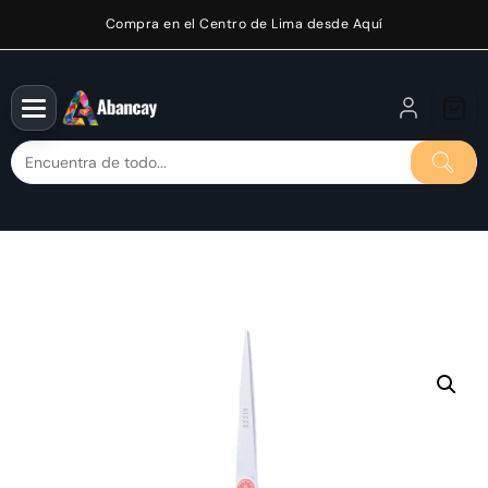
Saltar
Compra en el Centro de Lima desde Aquí
al
contenido