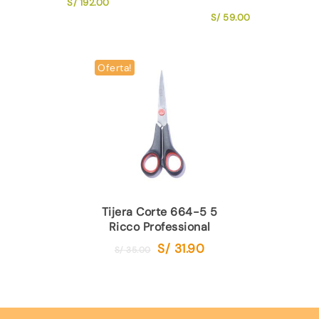
S/
192.00
S/
59.00
Oferta!
Tijera Corte 664-5 5
Ricco Professional
S/
31.90
El
El
S/
35.00
precio
precio
original
actual
era:
es:
S/ 35.00.
S/ 31.90.