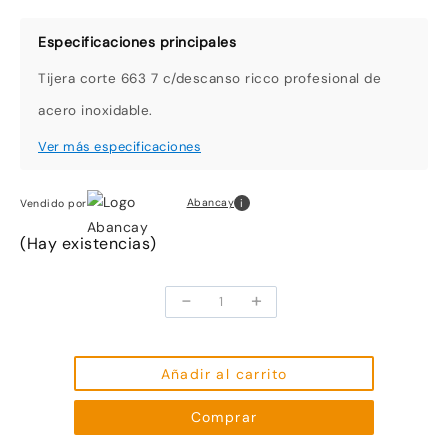
Tijera corte 663 7 c/descanso ricco profesional de
acero inoxidable.
i
Abancay
Vendido por
(Hay existencias)
-
+
Tijera
Corte
663
7
Añadir al carrito
C/Descanso
Comprar
Ricco