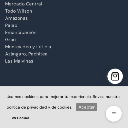
Mercado Central
Todo Wilson
Amazonas
Palao
Emancipación
Grau
Montevideo y Leticia
Azángaro, Pachitea
Las Malvinas
Usamos cookiees para mejorar tu experiencia. Revisa nuestra
Copyright © 2026 Abancay | Administrado por Grupo
Abancay S.A.C. | Plataforma diseñada por
Aceptar
política de privacidad y de cookies.
BoletaoFactura.pe
Ver Cookies