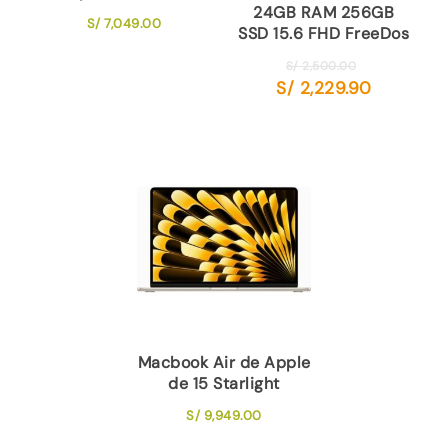
24GB RAM 256GB
S/
7,049.00
SSD 15.6 FHD FreeDos
El
S/
2,500.00
S/
2,229.90
precio
El
original
precio
era:
actual
S/ 2,500.00.
es:
S/ 2,229.90.
Macbook Air de Apple
de 15 Starlight
S/
9,949.00