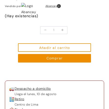
i
Abancay
Vendido por
(Hay existencias)
-
+
Laptop
Core
Innovations
14.1
Añadir al carrito
Clc14364
Comprar
Series
Negro
cantidad
Despacho a domicilio
Llega el
lunes, 10 de agosto
Retiro
Centro de Lima