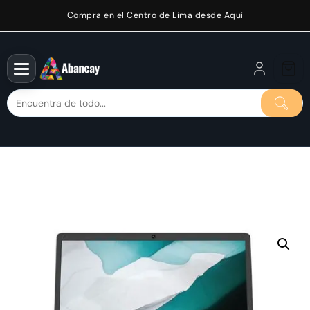
Saltar
Compra en el Centro de Lima desde Aquí
al
contenido