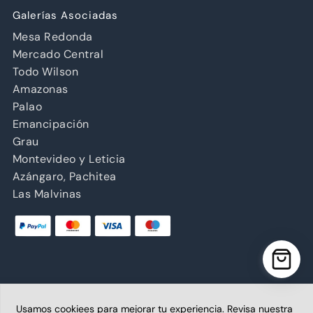
Galerías Asociadas
Mesa Redonda
Mercado Central
Todo Wilson
Amazonas
Palao
Emancipación
Grau
Montevideo y Leticia
Azángaro, Pachitea
Las Malvinas
Copyright © 2026 Abancay | Administrado por Grupo
Usamos cookiees para mejorar tu experiencia. Revisa nuestra