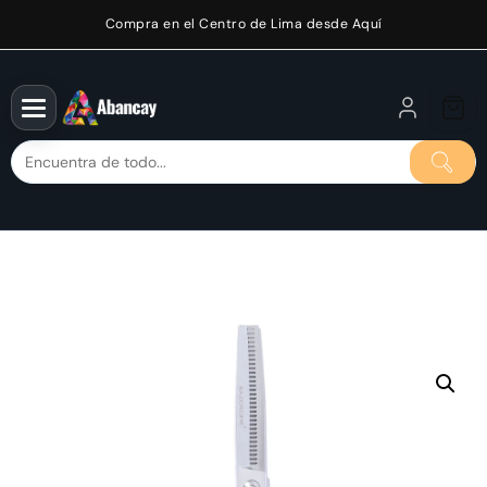
Saltar
Compra en el Centro de Lima desde Aquí
al
contenido