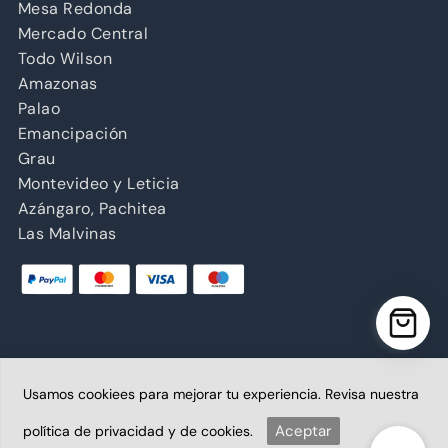
Mesa Redonda
Mercado Central
Todo Wilson
Amazonas
Palao
Emancipación
Grau
Montevideo y Leticia
Azángaro, Pachitea
Las Malvinas
Usamos cookiees para mejorar tu experiencia. Revisa nuestra
Copyright © 2026 Abancay | Administrado por Grupo
Abancay S.A.C. | Plataforma diseñada por
Aceptar
política de privacidad y de cookies.