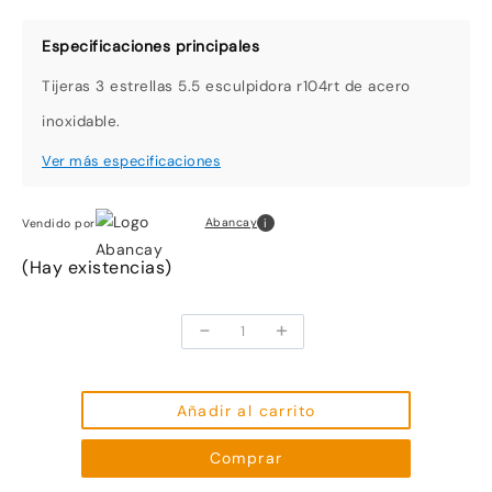
Tijeras 3 estrellas 5.5 esculpidora r104rt de acero
inoxidable.
i
Abancay
Vendido por
(Hay existencias)
-
+
Tijeras
3
Estrellas
5.5
Añadir al carrito
Esculpidora
Comprar
R104Rt